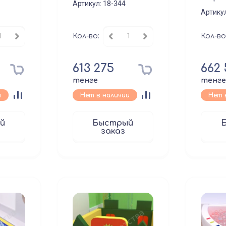
Артикул:
18-344
Артику
Кол-во:
Кол-во
613 275
662
тенге
тенг
и
Нет в наличии
Нет 
й
Быстрый
заказ