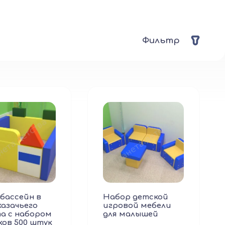
Фильтр
 бассейн в
Набор детской
казачьего
игровой мебели
а с набором
для малышей
ов 500 штук