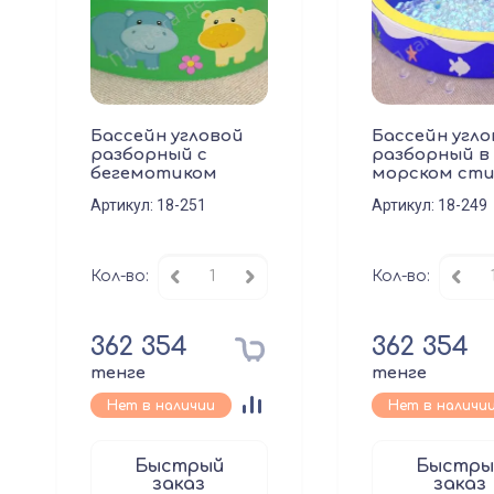
Бассейн угловой
Бассейн угло
разборный с
разборный в
бегемотиком
морском сти
Артикул:
18-251
Артикул:
18-249
Кол-во:
Кол-во:
362 354
362 354
тенге
тенге
Нет в наличии
Нет в наличи
Быстрый
Быстры
заказ
заказ