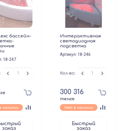
екс бассейн-
Интерактивная
етка-
светодиодная
ачные
подсветка
ки
Артикул:
18-246
л:
18-247
:
Кол-во:
300 316
ге
тенге
в наличии
Нет в наличии
Быстрый
Быстрый
заказ
заказ