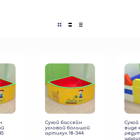
н
Сухой бассейн
Сухой
ый
угловой большой
виде 
45
артикул 18-344
редут
шарик