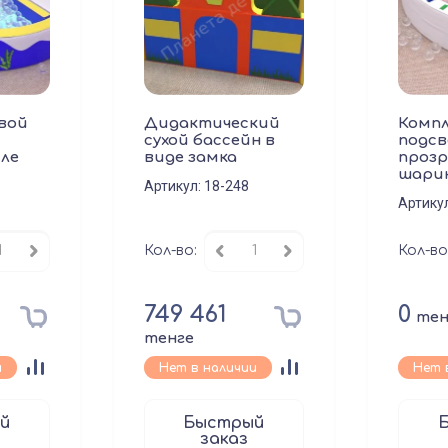
вой
Дидактический
Компл
сухой бассейн в
подсв
ле
виде замка
прозр
шари
Артикул:
18-248
Артику
Кол-во:
Кол-во
749 461
0
тен
тенге
и
Нет в наличии
Нет 
й
Быстрый
заказ