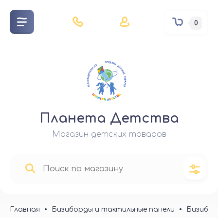
0
Планета Детства
Магазин детских товаров
Главная
Бизиборды и тактильные панели
Бизибор